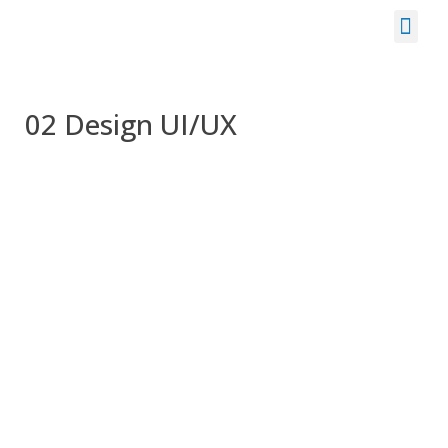
Skip
to
content
02 Design UI/UX